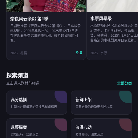
水原风暴录
奈良风云余烬 第1季
水原热播韩剧《水原风暴录》由
日剧迷推荐《奈良风云余烬 第1季》：日本战争
幻类型，卡司李政宰、金高银、
电视剧，2025年札幌出品，2025年12月3日收录
贤、金秀贤，2025年8月24日
在线观看免费高清的电视剧，碎片时间随时回
费高清的电视剧片库日更维护。
看。
9.0
2025
·
札幌
2025
·
水原
探索频道
点击进入题材与频道
全部分类
高分热播
新鲜上架
近期关注度最高的热播电视剧精选
每日更新的最新电视剧片库
悬疑探案
浪漫心动
谜局反转，烧脑追更
爱情都市，温柔沉浸