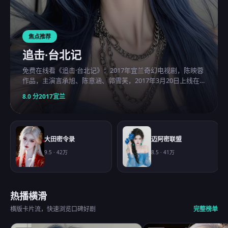
焦点推荐
追击·台北记
免费在线看《追击·台北记》：2017年宜兰奇幻电视剧，陈映蓉
作品，主演言承旭、陈意涵、郭雪芙，2017年3月20日上线在
线观看免费高清的电视剧。
8.0
分
2017
宜兰
大田密令录
迈阿密联盟
9.5
·
42万
8.5
·
41万
热播横滑
横版卡片流，快速浏览口碑好剧
完整榜单