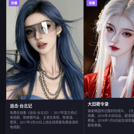
热播
热播
大田密令录
追击·台北记
偏爱韩国传记题材的观众，《大
免费在线看《追击·台北记》：2017年宜兰奇幻
收藏。2016年大邱出品，超清
电视剧，陈映蓉作品，主演言承旭、陈意涵、郭
费看，2016年1月8日起在线
雪芙，2017年3月20日上线在线观看免费高清的
剧免费看。
电视剧。